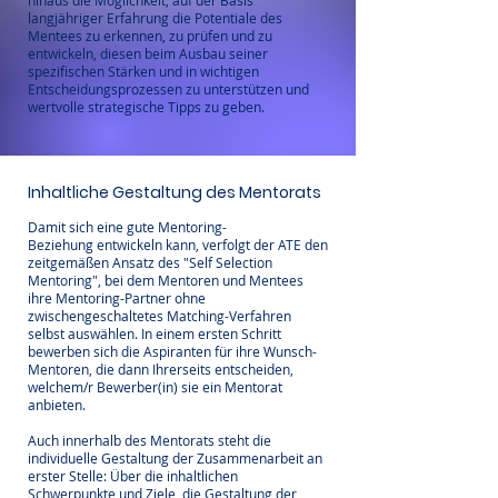
hinaus die Möglichkeit, auf der Basis
langjähriger Erfahrung die Potentiale des
Mentees zu erkennen, zu prüfen und zu
entwickeln, diesen beim Ausbau seiner
spezifischen Stärken und in wichtigen
Entscheidungsprozessen zu unterstützen und
wertvolle strategische Tipps zu geben.
Inhaltliche Gestaltung des Mentorats
Damit sich eine gute
Mentoring-
Beziehung
entwickeln kann, verfolgt der ATE den
zeitgemäßen Ansatz des "Self Selection
Mentoring", bei dem Mentoren und Mentees
ihre Mentoring-Partner ohne
zwischengeschaltetes Matching-Verfahren
selbst auswählen. In einem ersten Schritt
bewerben sich die Aspiranten für ihre Wunsch-
Mentoren, die dann Ihrerseits entscheiden,
welchem/r Bewerber(in) sie ein Mentorat
anbieten.
Auch innerhalb des Mentorats steht die
individuelle Gestaltung der Zusammenarbeit an
erster Stelle: Über die inhaltlichen
Schwerpunkte und Ziele, die Gestaltung der