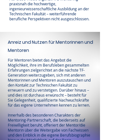
praxisnah die hochwertige,
ingenieurwissenschaftliche Ausbildung an der
Technischen Fakultät – weiterführende
berufliche Perspektiven nicht ausgeschlossen.
Anreiz und Nutzen für Mentorinnen und
Mentoren
Für Mentoren bietet das Angebot die
Möglichkeit, ihre im Berufsleben gesammelten
Erfahrungen zielgerichtet an die nächste TF-
Generation weiterzugeben, sich mit anderen
Mentorinnen und Mentoren auszutauschen und
den Kontakt zur Technischen Fakultät zu
erneuern und zu verstetigen. Darüber hinaus –
und dies ist durchaus erwünscht – besteht für
Sie Gelegenheit, qualifizierte Nachwuchskräfte
für das eigene Unternehmen kennen zu lernen.
Innerhalb des besonderen Charakters der
Mentoring-Partnerschaft, die beiderseits auf
Freiwilligkeit beruht, offeriert der Mentor/die
Mentorin über die Weitergabe von Fachwissen
und den Einblick in die eigene Berufsbiographie