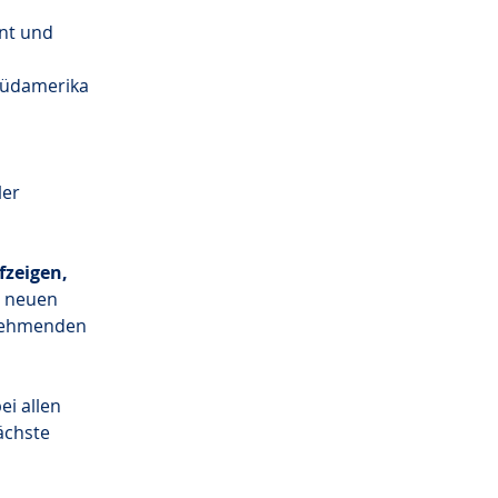
nt und 
Südamerika 
er 
fzeigen, 
n neuen 
lnehmenden 
i allen 
ächste 