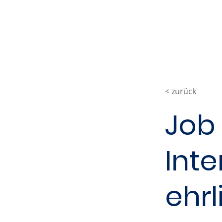
< zurück
Job 
Int
ehrl