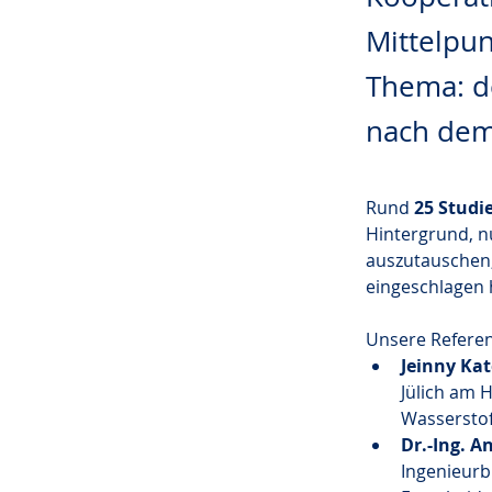
Mittelpun
Thema: d
nach dem
Rund 
25 Studi
Hintergrund, n
auszutauschen,
eingeschlagen 
Unsere Referen
Jeinny Kat
Jülich am 
Wasserstof
Dr.-Ing. A
Ingenieurb