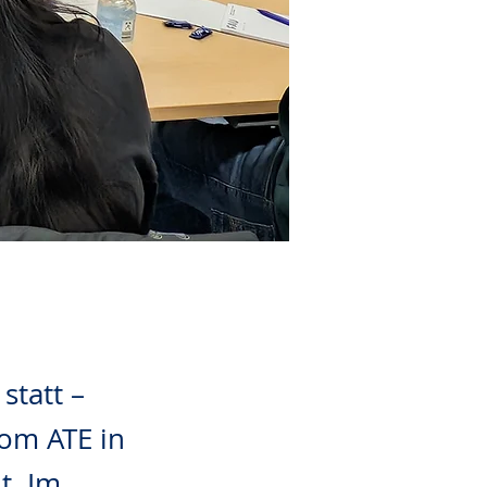
statt –
vom ATE in
t. Im