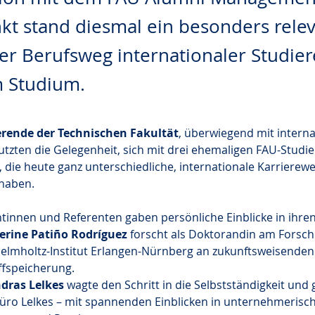
kt stand diesmal ein besonders rele
er Berufsweg internationaler Studie
 Studium.
erende der Technischen Fakultät
, überwiegend mit intern
utzten die Gelegenheit, sich mit drei ehemaligen FAU-Studi
 die heute ganz unterschiedliche, internationale Karrierewe
haben.
tinnen und Referenten gaben persönliche Einblicke in ihr
erine Patiño Rodríguez
 forscht als Doktorandin am Forsc
Helmholtz-Institut Erlangen-Nürnberg an zukunftsweisenden
fspeicherung.
ndras Lelkes
 wagte den Schritt in die Selbstständigkeit und
üro Lelkes – mit spannenden Einblicken in unternehmerisch