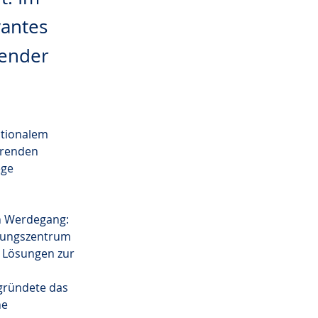
vantes
render
ationalem 
erenden 
ge 
en Werdegang:
hungszentrum 
 Lösungen zur 
 gründete das 
e 