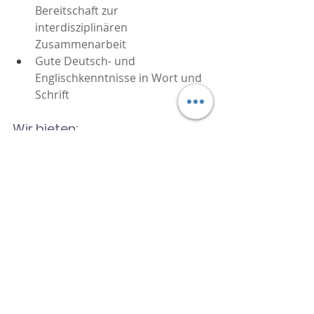
Bereitschaft zur 
interdisziplinären 
Zusammenarbeit
Gute Deutsch- und 
Englischkenntnisse in Wort und 
Schrift
Wir bieten:
Anspruchsvolle und 
abwechslungsreiche Aufgaben
Ein unbefristetes 
Arbeitsverhältnis in einer 
zukunftsorientierten und 
nachhaltigen Branche
Ein kollegiales und motiviertes 
Team, welches Sie bei der 
Umsetzung Ihrer Aufgaben 