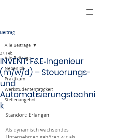
Beitrag
Alle Beiträge
27. Feb.
Alle Beiträge
INVENT: F&E‑Ingenieur
Nebenjob
(m/w/d) – Steuerungs-
Praktikum
und
Werkstudententätigkeit
Automatisierungstechni
Stellenangebot
k
Standort: Erlangen
Als dynamisch wachsendes 
Unternehmen gehören wir als 