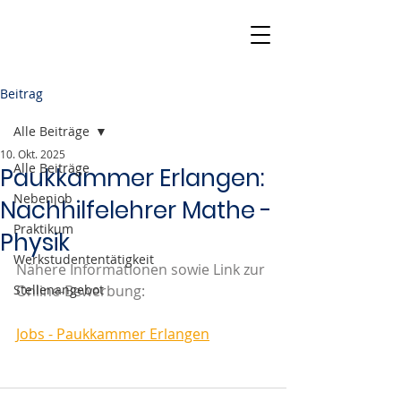
Beitrag
Alle Beiträge
10. Okt. 2025
Alle Beiträge
Paukkammer Erlangen:
Nebenjob
Nachhilfelehrer Mathe -
Praktikum
Physik
Werkstudententätigkeit
Nähere Informationen sowie Link zur 
Stellenangebot
Online-Bewerbung:
Jobs - Paukkammer Erlangen